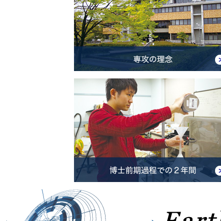
2025.3.31
2025年5月10日（土）に
パネルによる研究の紹介は12:
らをご覧ください。
その後15:00〜地球環境
2025.3.31
4月1日（火）新入生ガイダン
2025.3.25
3月25日（火）名古屋大学・
2025.2.4
1月30日（木）・31日（金
れました。
2024.8.28
11月9日(土）に地球環境科
参加を希望される方は、11月
詳しくは、こちらをご覧下さ
※対面参加者に限り、11月6
日、会場にて受け付けること
2024.6.1
6月15日に地球環境科学専攻
2024.4.19
5月18日に地球環境科学専攻