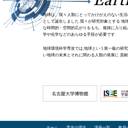
2023.10.16
11月18日に地球環境科学専
参加を希望される方は、11月
地球は、我々人類にとってかけがえのない生活
詳しくは、こちらをご覧下さ
として誕生しました.我々が研究対象とする 
2023.5.1
5月20日に地球環境科学専攻
な時間的・空間的広がりをもち、複雑に入り組
参加を希望される方は、5月1
学や化学などのあらゆる手段が必要です.
詳しくは、こちらをご覧下さ
2022.11.19
11月19日に地球環境科学専
地球環境科学専攻では,地球という第一級の研
参加できなかった方(参加した
い地球の未来とそれに関わる人類の発展に 貢献
オを公開しております。
詳しくは、こちらをご覧下さ
2022.9.29
11月19日に地球環境科学専
参加を希望される方は、11月
詳しくは、こちらをご覧下さ
2022.6.18
6月18日に地球環境科学専攻
参加できなかった方(参加した
公開しております。
詳しくは、こちらをご覧下さ
2021.11.6
ホーム
専攻の理念
11月6日に地球環境科学専攻
講座一覧
教員