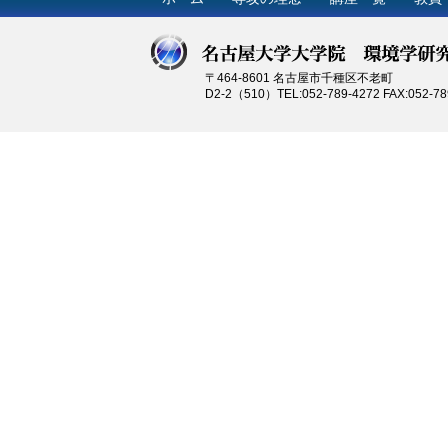
参加できなかった方(参加した
公開しております。
詳しくは、こちらをご覧下さ
〒464-8601 名古屋市千種区不老町
D2-2（510）TEL:052-789-4272 FAX:052-78
2021.10.13
11月6日に地球環境科学専攻
参加を希望される方は、11月
詳しくは、こちらをご覧下さ
2021.10.13
来年度から、博士後期課程を
詳しくは、こちらをご覧下さ
2021.10.11
真鍋 淑郎 元名古屋大学大学院環
年ノーベル物理学賞を受賞し
す。詳しくは、こちらをご覧
2021.6.19
6月19日に地球環境科学専攻
参加できなかった方(参加した
公開しております。
詳しくは、こちらをご覧下さ
2021.6.9
6月19日に地球環境科学専攻
参加を希望される方は、6月1